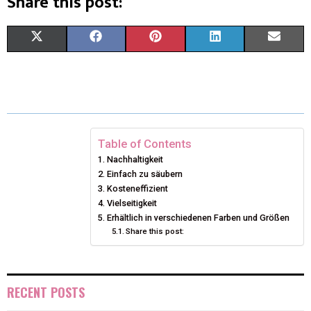
Share this post:
X
F
P
L
E
(
A
I
I
M
T
C
N
N
A
W
E
T
K
I
I
B
E
E
L
Table of Contents
Nachhaltigkeit
T
O
R
D
Einfach zu säubern
T
Kosteneffizient
O
E
I
Vielseitigkeit
E
K
S
N
Erhältlich in verschiedenen Farben und Größen
Share this post:
R
T
)
RECENT POSTS