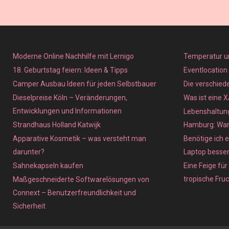
Moderne Online Nachhilfe mit Lernigo
Temperatur u
18. Geburtstag feiern: Ideen & Tipps
Eventlocation
Camper Ausbau Ideen für jeden Selbstbauer
Die verschied
Dieselpreise Köln – Veränderungen,
Was ist eine 
Entwicklungen und Informationen
Lebenshaltung
Strandhaus Holland Katwijk
Hamburg: Waru
Apparative Kosmetik – was versteht man
Benötige ich e
darunter?
Laptop besse
Sahnekapseln kaufen
Eine Feige für
tropische Fru
Maßgeschneiderte Softwarelösungen von
Connext – Benutzerfreundlichkeit und
Sicherheit