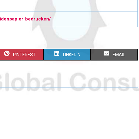
eidenpapier-bedrucken/
PINTEREST
LINKEDIN
EMAIL