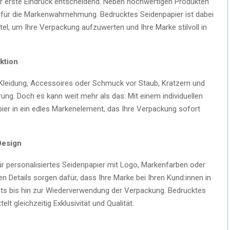
er erste Eindruck entscheidend. Neben hochwertigen Produkten
e für die Markenwahrnehmung. Bedrucktes Seidenpapier ist dabei
tel, um Ihre Verpackung aufzuwerten und Ihre Marke stilvoll in
ktion
e Kleidung, Accessoires oder Schmuck vor Staub, Kratzern und
g. Doch es kann weit mehr als das: Mit einem individuellen
ier in ein edles Markenelement, das Ihre Verpackung sofort
Design
 personalisiertes Seidenpapier mit Logo, Markenfarben oder
n Details sorgen dafür, dass Ihre Marke bei Ihren Kund:innen in
ets bis hin zur Wiederverwendung der Verpackung. Bedrucktes
lt gleichzeitig Exklusivität und Qualität.