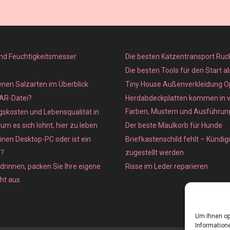
nd Feuchtigkeitsmesser
Die besten Katzentransport Ruc
Die besten Tools für den Start a
enen Salzarten im Überblick
Tiny House Außenverkleidung O
XAR-Datei?
Herdabdeckplatten kommen in 
Farben, Mustern und Ausführun
skosten und Lebensqualität in
m es sich lohnt, hier zu leben
Der beste Maulkorb für Hunde
inen Desktop-PC oder ist ein
Briefkastenschild fehlt – Kündig
r?
zugestellt werden
 drinnen, packen Sie Ihre eigene
Risse im Leder reparieren
cht aus
Um Ihnen op
Informatione