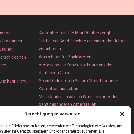
ksack
Klein, aber fein: Ein Mini-PC überzeugt
ls Freelancer
Echte Feel Good Taschen die einem den Alltag
verschönern!
ptionen
Was gibt es für Backformen?
verschiedenen
gen.
professionelle Kanzleisoftware aus der
deutschen Cloud
So viel Geld sollten Sie pro Monat für neue
ung kann nicht
Klamotten ausgeben
Mit Tillandsia lässt sich Wandschmuck der
ganz besonderen Art erstellen
Unterschied zwischen Bare-Metal- und
Berechtigungen verwalten
Dedicated Server
timale Erlebnisse zu bieten, verwenden wir Technologien wie Cookies, um
n über Ihr Gerät zu speichern und/oder darauf zuzugreifen. Die