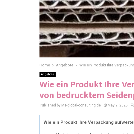
Home
Angebote
Wie ein Produkt Ihre Verpackun
Angebote
Wie ein Produkt Ihre Ve
von bedrucktem Seiden
Published by Ms-global-consulting.de
May 9, 2025
Wie ein Produkt Ihre Verpackung aufwerte