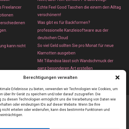
ls Freelancer
Echte Feel Good Taschen die einem den Alltag
verschönern!
ptionen
Was gibt es für Backformen?
verschiedenen
gen.
professionelle Kanzleisoftware aus der
deutschen Cloud
So viel Geld sollten Sie pro Monat für neue
ung kann nicht
Klamotten ausgeben
Mit Tillandsia lässt sich Wandschmuck der
ganz besonderen Art erstellen
Unterschied zwischen Bare-Metal- und
Berechtigungen verwalten
Dedicated Server
timale Erlebnisse zu bieten, verwenden wir Technologien wie Cookies, um
n über Ihr Gerät zu speichern und/oder darauf zuzugreifen. Die
zu diesen Technologien ermöglicht uns die Verarbeitung von Daten wie
rhalten oder eindeutigen IDs auf dieser Website. Wenn Sie Ihre
nicht erteilen oder widerrufen, kann dies bestimmte Funktionen und
einträchtigen.