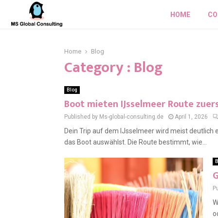
HOME
CO
Home
Blog
Category : Blog
Blog
Boot mieten IJsselmeer Route zuer
Published by Ms-global-consulting.de
April 1, 2026
Dein Trip auf dem IJsselmeer wird meist deutlich 
das Boot auswählst. Die Route bestimmt, wie...
B
G
P
W
o