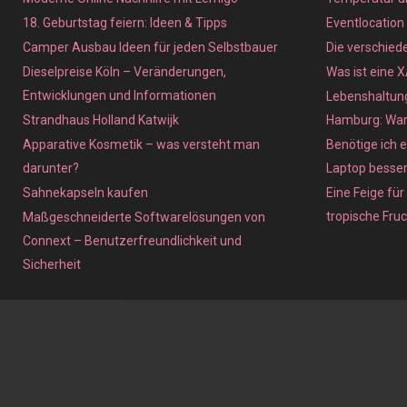
18. Geburtstag feiern: Ideen & Tipps
Eventlocation
Camper Ausbau Ideen für jeden Selbstbauer
Die verschied
Dieselpreise Köln – Veränderungen,
Was ist eine 
Entwicklungen und Informationen
Lebenshaltung
Strandhaus Holland Katwijk
Hamburg: Waru
Apparative Kosmetik – was versteht man
Benötige ich e
darunter?
Laptop besse
Sahnekapseln kaufen
Eine Feige für
tropische Fru
Maßgeschneiderte Softwarelösungen von
Connext – Benutzerfreundlichkeit und
Sicherheit