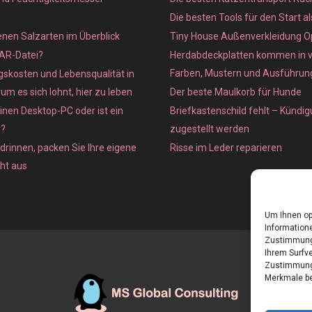
Die besten Tools für den Start a
enen Salzarten im Überblick
Tiny House Außenverkleidung O
XAR-Datei?
Herdabdeckplatten kommen in 
Farben, Mustern und Ausführun
skosten und Lebensqualität in
m es sich lohnt, hier zu leben
Der beste Maulkorb für Hunde
inen Desktop-PC oder ist ein
Briefkastenschild fehlt – Kündig
r?
zugestellt werden
 drinnen, packen Sie Ihre eigene
Risse im Leder reparieren
cht aus
Um Ihnen op
Informatione
Zustimmung 
Ihrem Surfve
Zustimmung 
Merkmale be