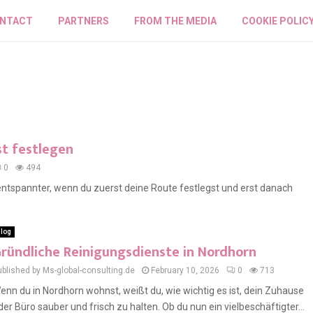
NTACT
PARTNERS
FROM THE MEDIA
COOKIE POLIC
st festlegen
0
494
entspannter, wenn du zuerst deine Route festlegst und erst danach
log
ründliche Reinigungsdienste in Nordhorn
ublished by Ms-global-consulting.de
February 10, 2026
0
713
enn du in Nordhorn wohnst, weißt du, wie wichtig es ist, dein Zuhause
der Büro sauber und frisch zu halten. Ob du nun ein vielbeschäftigter...