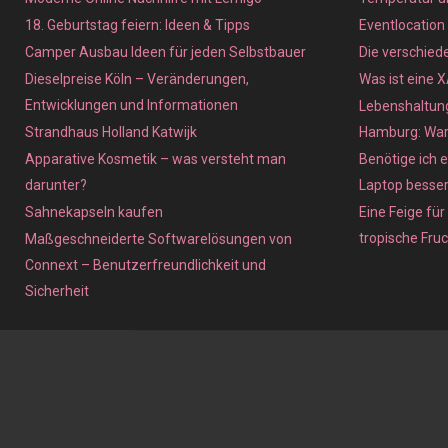
18. Geburtstag feiern: Ideen & Tipps
Eventlocation
Camper Ausbau Ideen für jeden Selbstbauer
Die verschied
Dieselpreise Köln – Veränderungen,
Was ist eine 
Entwicklungen und Informationen
Lebenshaltung
Strandhaus Holland Katwijk
Hamburg: Waru
Apparative Kosmetik – was versteht man
Benötige ich e
darunter?
Laptop besse
Sahnekapseln kaufen
Eine Feige für
tropische Fru
Maßgeschneiderte Softwarelösungen von
Connext – Benutzerfreundlichkeit und
Sicherheit