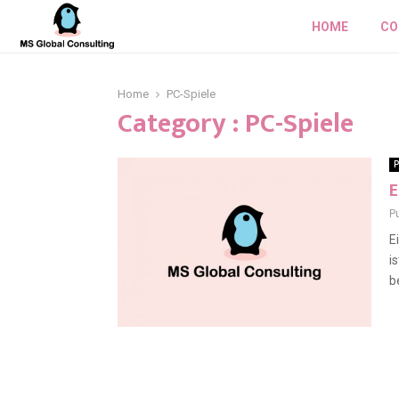
HOME
CO
Home
PC-Spiele
Category : PC-Spiele
P
E
P
E
i
b