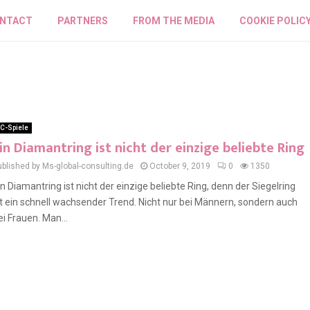
NTACT
PARTNERS
FROM THE MEDIA
COOKIE POLIC
C-Spiele
in Diamantring ist nicht der einzige beliebte Ring
ublished by Ms-global-consulting.de
October 9, 2019
0
1350
in Diamantring ist nicht der einzige beliebte Ring, denn der Siegelring
st ein schnell wachsender Trend. Nicht nur bei Männern, sondern auch
ei Frauen. Man...