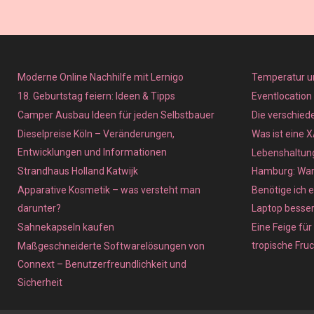
Moderne Online Nachhilfe mit Lernigo
Temperatur u
18. Geburtstag feiern: Ideen & Tipps
Eventlocation
Camper Ausbau Ideen für jeden Selbstbauer
Die verschied
Dieselpreise Köln – Veränderungen,
Was ist eine 
Entwicklungen und Informationen
Lebenshaltung
Strandhaus Holland Katwijk
Hamburg: Waru
Apparative Kosmetik – was versteht man
Benötige ich e
darunter?
Laptop besse
Sahnekapseln kaufen
Eine Feige für
tropische Fru
Maßgeschneiderte Softwarelösungen von
Connext – Benutzerfreundlichkeit und
Sicherheit