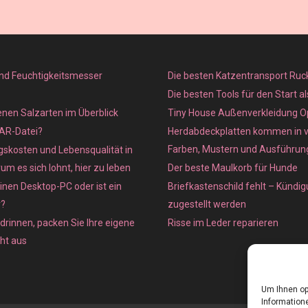
nd Feuchtigkeitsmesser
Die besten Katzentransport Ruc
Die besten Tools für den Start a
enen Salzarten im Überblick
Tiny House Außenverkleidung O
XAR-Datei?
Herdabdeckplatten kommen in 
Farben, Mustern und Ausführun
skosten und Lebensqualität in
m es sich lohnt, hier zu leben
Der beste Maulkorb für Hunde
inen Desktop-PC oder ist ein
Briefkastenschild fehlt – Kündig
r?
zugestellt werden
 drinnen, packen Sie Ihre eigene
Risse im Leder reparieren
cht aus
Um Ihnen op
Informatione