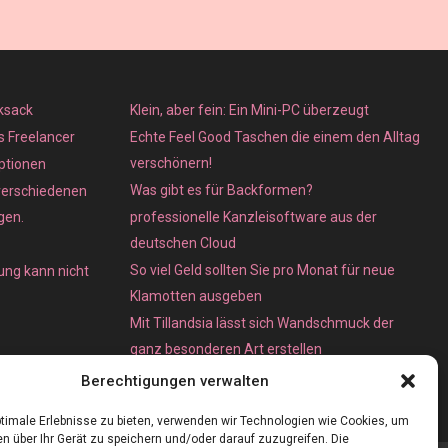
ksack
Klein, aber fein: Ein Mini-PC überzeugt
ls Freelancer
Echte Feel Good Taschen die einem den Alltag
verschönern!
ptionen
Was gibt es für Backformen?
verschiedenen
gen.
professionelle Kanzleisoftware aus der
deutschen Cloud
So viel Geld sollten Sie pro Monat für neue
ung kann nicht
Klamotten ausgeben
Mit Tillandsia lässt sich Wandschmuck der
ganz besonderen Art erstellen
Unterschied zwischen Bare-Metal- und
Berechtigungen verwalten
Dedicated Server
timale Erlebnisse zu bieten, verwenden wir Technologien wie Cookies, um
n über Ihr Gerät zu speichern und/oder darauf zuzugreifen. Die