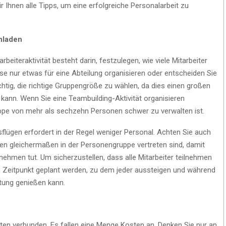
 Ihnen alle Tipps, um eine erfolgreiche Personalarbeit zu
inladen
arbeiteraktivität besteht darin, festzulegen, wie viele Mitarbeiter
se nur etwas für eine Abteilung organisieren oder entscheiden Sie
tig, die richtige Gruppengröße zu wählen, da dies einen großen
en kann. Wenn Sie eine Teambuilding-Aktivität organisieren
ppe von mehr als sechzehn Personen schwer zu verwalten ist.
flügen erfordert in der Regel weniger Personal. Achten Sie auch
pen gleichermaßen in der Personengruppe vertreten sind, damit
rnehmen tut. Um sicherzustellen, dass alle Mitarbeiter teilnehmen
em Zeitpunkt geplant werden, zu dem jeder aussteigen und während
ltung genießen kann.
osten verbunden. Es fallen eine Menge Kosten an. Denken Sie nur an