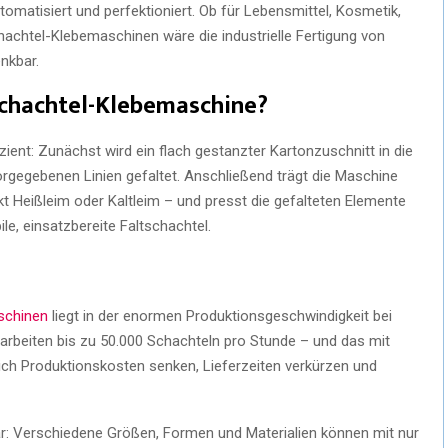
matisiert und perfektioniert. Ob für Lebensmittel, Kosmetik,
chtel-Klebemaschinen wäre die industrielle Fertigung von
nkbar.
chachtel-Klebemaschine?
zient: Zunächst wird ein flach gestanzter Kartonzuschnitt in die
vorgegebenen Linien gefaltet. Anschließend trägt die Maschine
kt Heißleim oder Kaltleim – und presst die gefalteten Elemente
e, einsatzbereite Faltschachtel.
schinen
liegt in der enormen Produktionsgeschwindigkeit bei
rarbeiten bis zu 50.000 Schachteln pro Stunde – und das mit
ich Produktionskosten senken, Lieferzeiten verkürzen und
ar: Verschiedene Größen, Formen und Materialien können mit nur