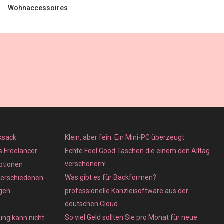
Wohnaccessoires
ksack
Klein, aber fein: Ein Mini-PC überzeugt
ls Freelancer
Echte Feel Good Taschen die einem den Alltag
verschönern!
ptionen
Was gibt es für Backformen?
verschiedenen
gen.
professionelle Kanzleisoftware aus der
deutschen Cloud
So viel Geld sollten Sie pro Monat für neue
ung kann nicht