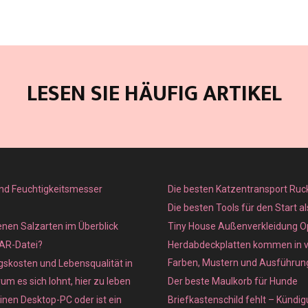
LESEN SIE HÄUFIG ARTIKEL
nd Feuchtigkeitsmesser
Die besten Katzentransport Ruc
Die besten Tools für den Start a
enen Salzarten im Überblick
Tiny House Außenverkleidung O
XAR-Datei?
Herdabdeckplatten kommen in 
Farben, Mustern und Ausführun
skosten und Lebensqualität in
m es sich lohnt, hier zu leben
Der beste Maulkorb für Hunde
inen Desktop-PC oder ist ein
Briefkastenschild fehlt – Kündig