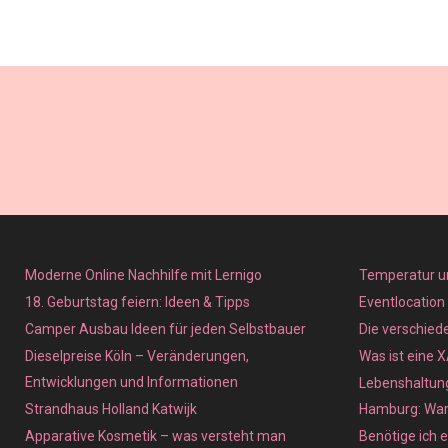
Moderne Online Nachhilfe mit Lernigo
Temperatur u
18. Geburtstag feiern: Ideen & Tipps
Eventlocation
Camper Ausbau Ideen für jeden Selbstbauer
Die verschied
Dieselpreise Köln – Veränderungen,
Was ist eine 
Entwicklungen und Informationen
Lebenshaltung
Strandhaus Holland Katwijk
Hamburg: Waru
Apparative Kosmetik – was versteht man
Benötige ich e