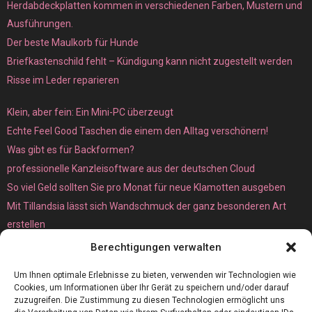
Herdabdeckplatten kommen in verschiedenen Farben, Mustern und
Ausführungen.
Der beste Maulkorb für Hunde
Briefkastenschild fehlt – Kündigung kann nicht zugestellt werden
Risse im Leder reparieren
Klein, aber fein: Ein Mini-PC überzeugt
Echte Feel Good Taschen die einem den Alltag verschönern!
Was gibt es für Backformen?
professionelle Kanzleisoftware aus der deutschen Cloud
So viel Geld sollten Sie pro Monat für neue Klamotten ausgeben
Mit Tillandsia lässt sich Wandschmuck der ganz besonderen Art
erstellen
Unterschied zwischen Bare-Metal- und Dedicated Server
Berechtigungen verwalten
Um Ihnen optimale Erlebnisse zu bieten, verwenden wir Technologien wie
Cookies, um Informationen über Ihr Gerät zu speichern und/oder darauf
zuzugreifen. Die Zustimmung zu diesen Technologien ermöglicht uns