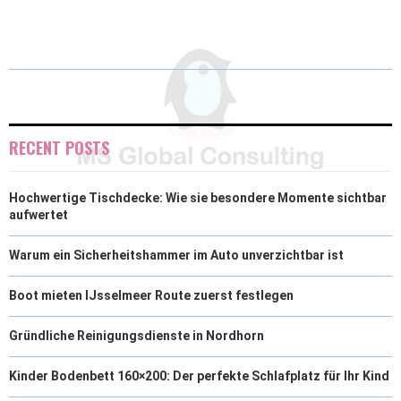
(
A
I
I
M
T
C
N
N
A
W
E
T
K
I
I
B
E
E
L
T
O
R
D
RECENT POSTS
T
O
E
I
Hochwertige Tischdecke: Wie sie besondere Momente sichtbar
E
K
S
N
aufwertet
R
T
Warum ein Sicherheitshammer im Auto unverzichtbar ist
)
Boot mieten IJsselmeer Route zuerst festlegen
Gründliche Reinigungsdienste in Nordhorn
Kinder Bodenbett 160×200: Der perfekte Schlafplatz für Ihr Kind