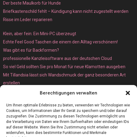
Der beste Maulkorb für Hunde
Briefkastenschild fehlt – Kündigung kann nicht zugestellt werden
Risse im Leder reparieren
Klein, aber fein: Ein Mini-PC überzeugt
Echte Feel Good Taschen die einem den Alltag verschönern!
Was gibt es für Backformen?
professionelle Kanzleisoftware aus der deutschen Cloud
So viel Geld sollten Sie pro Monat für neue Klamotten ausgeben
Mit Tillandsia lässt sich Wandschmuck der ganz besonderen Art
erstellen
Unterschied zwischen Bare-Metal- und Dedicated Server
Berechtigungen verwalten
Um Ihnen optimale Erlebnisse zu bieten, verwenden wir Technologien wie
Cookies, um Informationen über Ihr Gerät zu speichern und/oder darauf
zuzugreifen. Die Zustimmung zu diesen Technologien ermöglicht uns
die Verarbeitung von Daten wie Ihrem Surfverhalten oder eindeutigen IDs
auf dieser Website. Wenn Sie Ihre Zustimmung nicht erteilen oder
widerrufen, kann dies bestimmte Funktionen und Merkmale