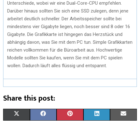
Unterschiede, wobei wir eine Dual-Core-CPU empfehlen.
Darüber hinaus sollten Sie sich eine SSD zulegen, denn jene
arbeitet deutlich schneller. Der Arbeitsspeicher sollte bei
mindestens vier Gigabyte liegen, noch besser sind 8 oder 16
Gigabyte. Die Grafikkarte ist hingegen das Herzstück und
abhängig davon, was Sie mit dem PC tun. Simple Grafikkarten
reichen vollkommen für die Büroarbeit aus. Hochwertige
Modelle sollten Sie kaufen, wenn Sie mit dem PC spielen
wollen. Dadurch läuft alles flüssig und entspannt.
Share this post:
X
F
P
L
E
(
A
I
I
M
T
C
N
N
A