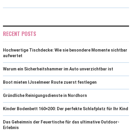
W
E
T
K
I
I
B
E
E
L
T
O
R
D
RECENT POSTS
T
O
E
I
Hochwertige Tischdecke: Wie sie besondere Momente sichtbar
E
K
S
N
aufwertet
R
T
Warum ein Sicherheitshammer im Auto unverzichtbar ist
)
Boot mieten IJsselmeer Route zuerst festlegen
Gründliche Reinigungsdienste in Nordhorn
Kinder Bodenbett 160×200: Der perfekte Schlafplatz für Ihr Kind
Das Geheimnis der Feuertische für das ultimative Outdoor-
Erlebnis