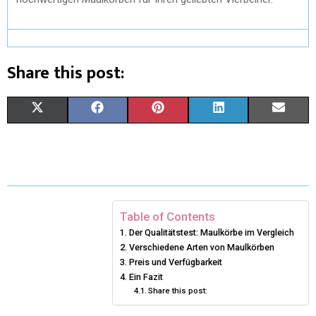
Share this post:
X
F
P
L
E
(
A
I
I
M
T
C
N
N
A
W
E
T
K
I
I
B
E
E
L
Table of Contents
Der Qualitätstest: Maulkörbe im Vergleich
T
O
R
D
Verschiedene Arten von Maulkörben
T
O
Preis und Verfügbarkeit
E
I
Ein Fazit
E
K
S
N
Share this post:
R
T