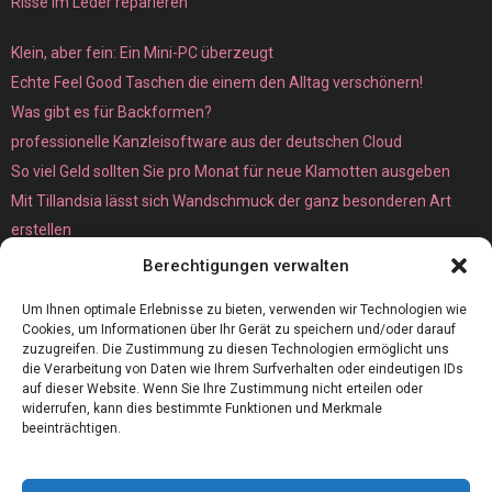
Risse im Leder reparieren
Klein, aber fein: Ein Mini-PC überzeugt
Echte Feel Good Taschen die einem den Alltag verschönern!
Was gibt es für Backformen?
professionelle Kanzleisoftware aus der deutschen Cloud
So viel Geld sollten Sie pro Monat für neue Klamotten ausgeben
Mit Tillandsia lässt sich Wandschmuck der ganz besonderen Art
erstellen
Unterschied zwischen Bare-Metal- und Dedicated Server
Berechtigungen verwalten
Um Ihnen optimale Erlebnisse zu bieten, verwenden wir Technologien wie
Cookies, um Informationen über Ihr Gerät zu speichern und/oder darauf
zuzugreifen. Die Zustimmung zu diesen Technologien ermöglicht uns
die Verarbeitung von Daten wie Ihrem Surfverhalten oder eindeutigen IDs
auf dieser Website. Wenn Sie Ihre Zustimmung nicht erteilen oder
widerrufen, kann dies bestimmte Funktionen und Merkmale
beeinträchtigen.