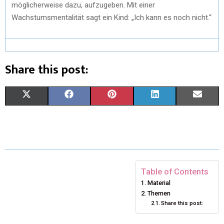
möglicherweise dazu, aufzugeben. Mit einer
Wachstumsmentalität sagt ein Kind: „Ich kann es noch nicht.“
Share this post:
X
F
P
L
E
(
A
I
I
M
T
C
N
N
A
W
E
T
K
I
I
B
E
E
L
Table of Contents
Material
T
O
R
D
Themen
Share this post:
T
O
E
I
E
K
S
N