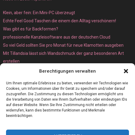
Klein, aber fein: Ein Mini-PC überzeugt
Echte Feel Good Taschen die einem den Alltag verschönern!
Was gibt es für Backformen?
professionelle Kanzleisoftware aus der deutschen Cloud
So viel Geld sollten Sie pro Monat für neue Klamotten ausgeben
Mit Tillandsia lässt sich Wandschmuck der ganz besonderen Art
erstellen
Unterschied zwischen Bare-Metal- und Dedicated Server
Berechtigungen verwalten
Um Ihnen optimale Erlebnisse zu bieten, verwenden wir Technologien wie
Cookies, um Informationen über Ihr Gerät zu speichern und/oder darauf
zuzugreifen. Die Zustimmung zu diesen Technologien ermöglicht uns
die Verarbeitung von Daten wie Ihrem Surfverhalten oder eindeutigen IDs
auf dieser Website. Wenn Sie Ihre Zustimmung nicht erteilen oder
widerrufen, kann dies bestimmte Funktionen und Merkmale
beeinträchtigen.