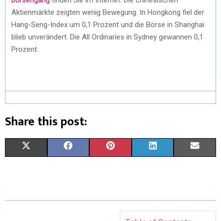
Aktienmärkte zeigten wenig Bewegung. In Hongkong fiel der
Hang-Seng-Index um 0,1 Prozent und die Börse in Shanghai
blieb unverändert. Die All Ordinaries in Sydney gewannen 0,1
Prozent.
Share this post:
X
F
P
L
E
(
A
I
I
M
T
C
N
N
A
W
E
T
K
I
I
B
E
E
L