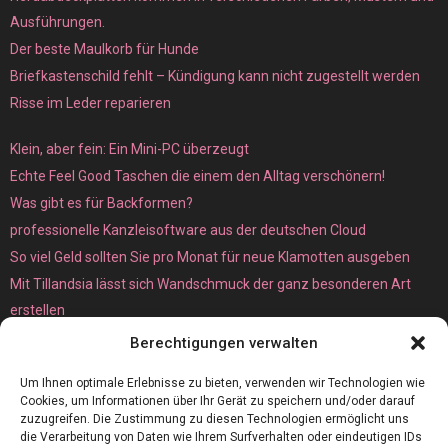
Ausführungen.
Der beste Maulkorb für Hunde
Briefkastenschild fehlt – Kündigung kann nicht zugestellt werden
Risse im Leder reparieren
Klein, aber fein: Ein Mini-PC überzeugt
Echte Feel Good Taschen die einem den Alltag verschönern!
Was gibt es für Backformen?
professionelle Kanzleisoftware aus der deutschen Cloud
So viel Geld sollten Sie pro Monat für neue Klamotten ausgeben
Mit Tillandsia lässt sich Wandschmuck der ganz besonderen Art
erstellen
Unterschied zwischen Bare-Metal- und Dedicated Server
Berechtigungen verwalten
Um Ihnen optimale Erlebnisse zu bieten, verwenden wir Technologien wie
Cookies, um Informationen über Ihr Gerät zu speichern und/oder darauf
zuzugreifen. Die Zustimmung zu diesen Technologien ermöglicht uns
die Verarbeitung von Daten wie Ihrem Surfverhalten oder eindeutigen IDs