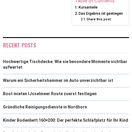
Table of Contents
Kursanteile
T
O
R
D
Das Ergebnis ist gestiegen
Share this post:
T
O
E
I
E
K
S
N
R
T
RECENT POSTS
)
Hochwertige Tischdecke: Wie sie besondere Momente sichtbar
aufwertet
Warum ein Sicherheitshammer im Auto unverzichtbar ist
Boot mieten IJsselmeer Route zuerst festlegen
Gründliche Reinigungsdienste in Nordhorn
Kinder Bodenbett 160×200: Der perfekte Schlafplatz für Ihr Kind