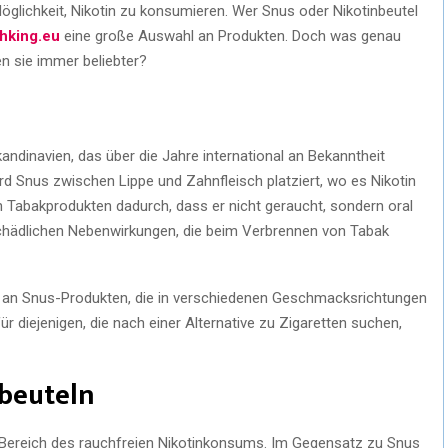
Möglichkeit, Nikotin zu konsumieren. Wer Snus oder Nikotinbeutel
hking.eu
eine große Auswahl an Produkten. Doch was genau
n sie immer beliebter?
kandinavien, das über die Jahre international an Bekanntheit
d Snus zwischen Lippe und Zahnfleisch platziert, wo es Nikotin
n Tabakprodukten dadurch, dass er nicht geraucht, sondern oral
 schädlichen Nebenwirkungen, die beim Verbrennen von Tabak
tte an Snus-Produkten, die in verschiedenen Geschmacksrichtungen
ür diejenigen, die nach einer Alternative zu Zigaretten suchen,
nbeuteln
m Bereich des rauchfreien Nikotinkonsums. Im Gegensatz zu Snus