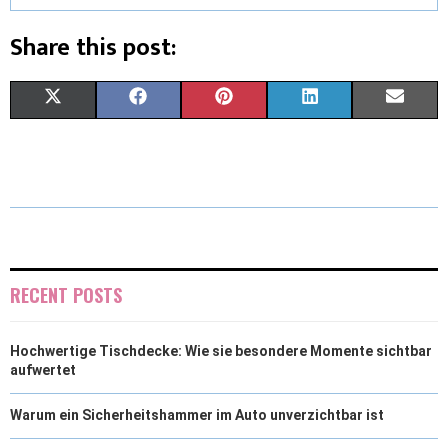
Share this post:
X
F
P
L
E
(
A
I
I
M
T
C
N
N
A
W
E
T
K
I
I
B
E
E
L
T
O
R
D
RECENT POSTS
T
O
E
I
Hochwertige Tischdecke: Wie sie besondere Momente sichtbar
E
K
S
N
aufwertet
R
T
Warum ein Sicherheitshammer im Auto unverzichtbar ist
)