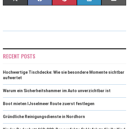
(
A
I
I
M
T
C
N
N
A
W
E
T
K
I
I
B
E
E
L
T
O
R
D
RECENT POSTS
T
O
E
I
Hochwertige Tischdecke: Wie sie besondere Momente sichtbar
E
K
S
N
aufwertet
R
T
Warum ein Sicherheitshammer im Auto unverzichtbar ist
)
Boot mieten IJsselmeer Route zuerst festlegen
Gründliche Reinigungsdienste in Nordhorn