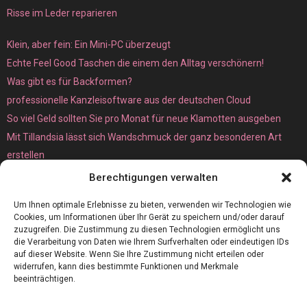
Risse im Leder reparieren
Klein, aber fein: Ein Mini-PC überzeugt
Echte Feel Good Taschen die einem den Alltag verschönern!
Was gibt es für Backformen?
professionelle Kanzleisoftware aus der deutschen Cloud
So viel Geld sollten Sie pro Monat für neue Klamotten ausgeben
Mit Tillandsia lässt sich Wandschmuck der ganz besonderen Art
erstellen
Unterschied zwischen Bare-Metal- und Dedicated Server
Berechtigungen verwalten
Um Ihnen optimale Erlebnisse zu bieten, verwenden wir Technologien wie
Cookies, um Informationen über Ihr Gerät zu speichern und/oder darauf
zuzugreifen. Die Zustimmung zu diesen Technologien ermöglicht uns
die Verarbeitung von Daten wie Ihrem Surfverhalten oder eindeutigen IDs
auf dieser Website. Wenn Sie Ihre Zustimmung nicht erteilen oder
widerrufen, kann dies bestimmte Funktionen und Merkmale
beeinträchtigen.