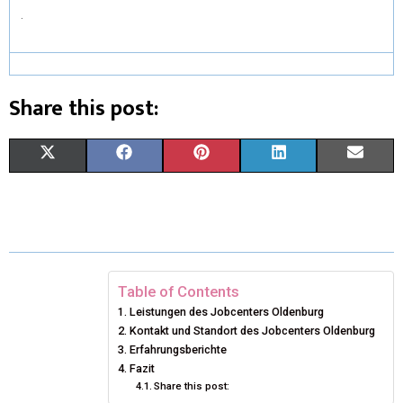
.
Share this post:
X
F
P
L
E
(
A
I
I
M
T
C
N
N
A
W
E
T
K
I
I
B
E
E
L
Table of Contents
Leistungen des Jobcenters Oldenburg
T
O
R
D
Kontakt und Standort des Jobcenters Oldenburg
T
Erfahrungsberichte
O
E
I
Fazit
E
K
S
N
Share this post: