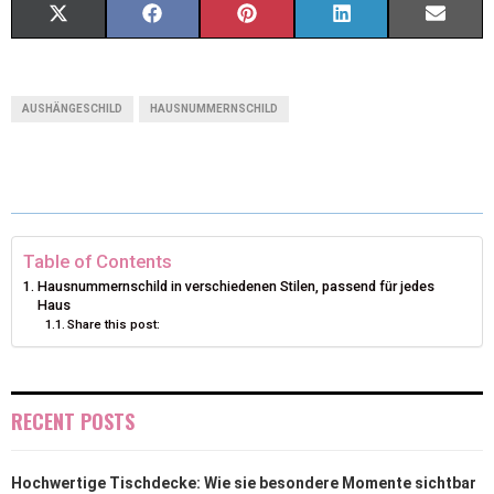
X
F
P
L
E
(
A
I
I
M
T
C
N
N
A
AUSHÄNGESCHILD
HAUSNUMMERNSCHILD
W
E
T
K
I
I
B
E
E
L
T
O
R
D
T
O
E
I
Table of Contents
Hausnummernschild in verschiedenen Stilen, passend für jedes
E
K
S
N
Haus
Share this post:
R
T
)
RECENT POSTS
Hochwertige Tischdecke: Wie sie besondere Momente sichtbar