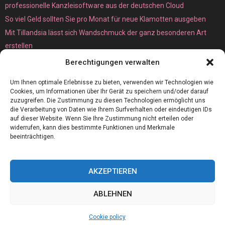
professionelle Kanzleisoftware aus der deutschen Cloud
So viel Geld sollten Sie pro Monat für neue Klamotten ausgeben
Mit Tillandsia lässt sich Wandschmuck der ganz besonderen Art
erstellen
Unterschied zwischen Bare-Metal- und Dedicated Server
Berechtigungen verwalten
Um Ihnen optimale Erlebnisse zu bieten, verwenden wir Technologien wie
Cookies, um Informationen über Ihr Gerät zu speichern und/oder darauf
zuzugreifen. Die Zustimmung zu diesen Technologien ermöglicht uns
die Verarbeitung von Daten wie Ihrem Surfverhalten oder eindeutigen IDs
auf dieser Website. Wenn Sie Ihre Zustimmung nicht erteilen oder
widerrufen, kann dies bestimmte Funktionen und Merkmale
beeinträchtigen.
AKZEPTIEREN
@2023 - www.Ms-global-consulting.de. All Right Reserved.
ABLEHNEN
Home
Cookie policy (EU)
Our authors
Partners
Website index
Cookie policy
Contact