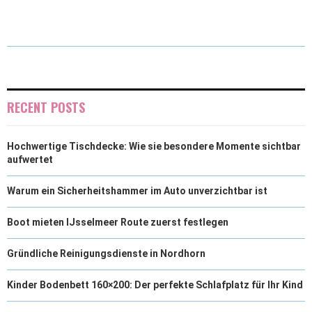
T
C
N
N
A
W
E
T
K
I
I
B
E
E
L
T
O
R
D
RECENT POSTS
T
O
E
I
Hochwertige Tischdecke: Wie sie besondere Momente sichtbar
E
K
S
N
aufwertet
R
T
Warum ein Sicherheitshammer im Auto unverzichtbar ist
)
Boot mieten IJsselmeer Route zuerst festlegen
Gründliche Reinigungsdienste in Nordhorn
Kinder Bodenbett 160×200: Der perfekte Schlafplatz für Ihr Kind