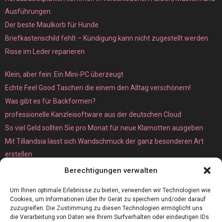
Ausführungen.
Der beste Maulkorb für Hunde
Briefkastenschild fehlt – Kündigung kann nicht zugestellt werden
Risse im Leder reparieren
Klein, aber fein: Ein Mini-PC überzeugt
Echte Feel Good Taschen die einem den Alltag verschönern!
Was gibt es für Backformen?
professionelle Kanzleisoftware aus der deutschen Cloud
So viel Geld sollten Sie pro Monat für neue Klamotten ausgeben
Mit Tillandsia lässt sich Wandschmuck der ganz besonderen Art
erstellen
Unterschied zwischen Bare-Metal- und Dedicated Server
Berechtigungen verwalten
Um Ihnen optimale Erlebnisse zu bieten, verwenden wir Technologien wie
Cookies, um Informationen über Ihr Gerät zu speichern und/oder darauf
zuzugreifen. Die Zustimmung zu diesen Technologien ermöglicht uns
die Verarbeitung von Daten wie Ihrem Surfverhalten oder eindeutigen IDs