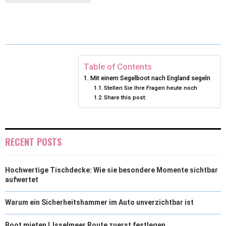
W
E
T
K
I
I
B
E
E
L
T
O
R
D
T
O
E
I
Table of Contents
Mit einem Segelboot nach England segeln
E
K
S
N
Stellen Sie Ihre Fragen heute noch
Share this post:
R
T
)
RECENT POSTS
Hochwertige Tischdecke: Wie sie besondere Momente sichtbar
aufwertet
Warum ein Sicherheitshammer im Auto unverzichtbar ist
Boot mieten IJsselmeer Route zuerst festlegen