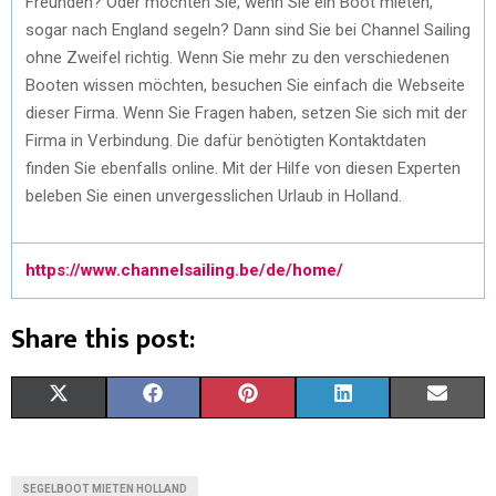
Freunden? Oder möchten Sie, wenn Sie ein Boot mieten,
sogar nach England segeln? Dann sind Sie bei Channel Sailing
ohne Zweifel richtig. Wenn Sie mehr zu den verschiedenen
Booten wissen möchten, besuchen Sie einfach die Webseite
dieser Firma. Wenn Sie Fragen haben, setzen Sie sich mit der
Firma in Verbindung. Die dafür benötigten Kontaktdaten
finden Sie ebenfalls online. Mit der Hilfe von diesen Experten
beleben Sie einen unvergesslichen Urlaub in Holland.
https://www.channelsailing.be/de/home/
Share this post:
X
F
P
L
E
(
A
I
I
M
T
C
N
N
A
SEGELBOOT MIETEN HOLLAND