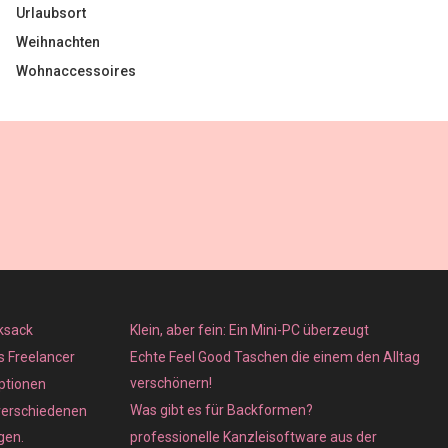
Urlaubsort
Weihnachten
Wohnaccessoires
ksack
Klein, aber fein: Ein Mini-PC überzeugt
ls Freelancer
Echte Feel Good Taschen die einem den Alltag
verschönern!
ptionen
Was gibt es für Backformen?
verschiedenen
gen.
professionelle Kanzleisoftware aus der