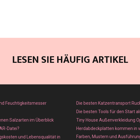
LESEN SIE HÄUFIG ARTIKEL
nd Feuchtigkeitsmesser
Die besten Katzentransport Ruc
Die besten Tools für den Start a
enen Salzarten im Überblick
Tiny House Außenverkleidung O
XAR-Datei?
Herdabdeckplatten kommen in 
Farben, Mustern und Ausführun
skosten und Lebensqualität in