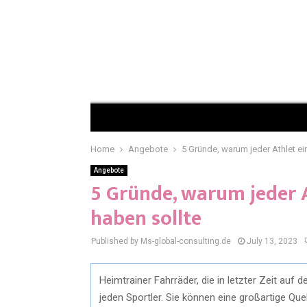
Home
Angebote
5 Gründe, warum jeder Athlet ei
Angebote
5 Gründe, warum jeder 
haben sollte
Published by Ms-global-consulting.de
July 13, 2023
Heimtrainer Fahrräder, die in letzter Zeit auf
jeden Sportler. Sie können eine großartige Que